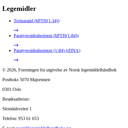
Legemidler
Teriparatid (hPTH(1-34))
Paratyreoideahormon (hPTH(1-84))
Paratyreoideahormon (1-84) (rDNA)
©
2026
,
Foreningen for utgivelse av Norsk legemiddelhåndbok
Postboks 5070 Majorstuen
0301
Oslo
Besøksadresse:
Slemdalsveien 1
Telefon:
953 61 653