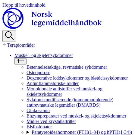
Hopp til hovedinnhold
Terapiområder
Muskel- og skjelettsykdommer
Betennelsesaktige, revmatiske sykdommer
Osteoporose
Degenerative leddsykdommer og bløtdelssykdommer
Antiinflammatoriske midler
Monoklonale antistoffer ved muskel- og
skjelettsykdommer
Sykdomsmodifiserende (immunmodulerende)
antirevmatiske legemidler (DMARDS)
Glukosamin
Enzympreparater ved muskel- og skjelettsykdommer
Midler ved krystallartritter
Bisfosfonater
Paratyreoideahormoner (PTH(1-84) og hPTH(1-34))