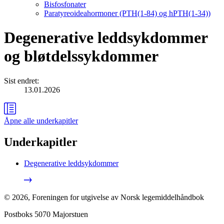
Bisfosfonater
Paratyreoideahormoner (PTH(1-84) og hPTH(1-34))
Degenerative leddsykdommer
og bløtdelssykdommer
Sist endret
:
13.01.2026
Åpne alle
underkapitler
Underkapitler
Degenerative leddsykdommer
©
2026
,
Foreningen for utgivelse av Norsk legemiddelhåndbok
Postboks 5070 Majorstuen