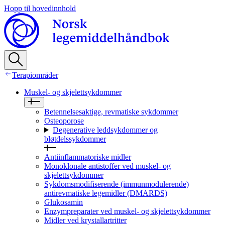
Hopp til hovedinnhold
Terapiområder
Muskel- og skjelettsykdommer
Betennelsesaktige, revmatiske sykdommer
Osteoporose
Degenerative leddsykdommer og
bløtdelssykdommer
Antiinflammatoriske midler
Monoklonale antistoffer ved muskel- og
skjelettsykdommer
Sykdomsmodifiserende (immunmodulerende)
antirevmatiske legemidler (DMARDS)
Glukosamin
Enzympreparater ved muskel- og skjelettsykdommer
Midler ved krystallartritter