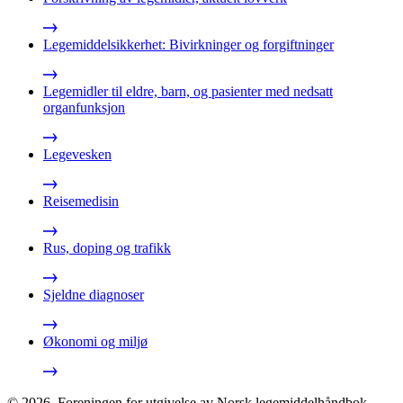
Legemiddelsikkerhet: Bivirkninger og forgiftninger
Legemidler til eldre, barn, og pasienter med nedsatt
organfunksjon
Legevesken
Reisemedisin
Rus, doping og trafikk
Sjeldne diagnoser
Økonomi og miljø
©
2026
,
Foreningen for utgivelse av Norsk legemiddelhåndbok