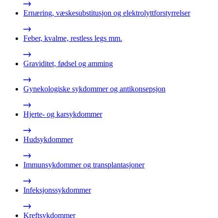
Ernæring, væskesubstitusjon og elektrolyttforstyrrelser
Feber, kvalme, restless legs mm.
Graviditet, fødsel og amming
Gynekologiske sykdommer og antikonsepsjon
Hjerte- og karsykdommer
Hudsykdommer
Immunsykdommer og transplantasjoner
Infeksjonssykdommer
Kreftsykdommer