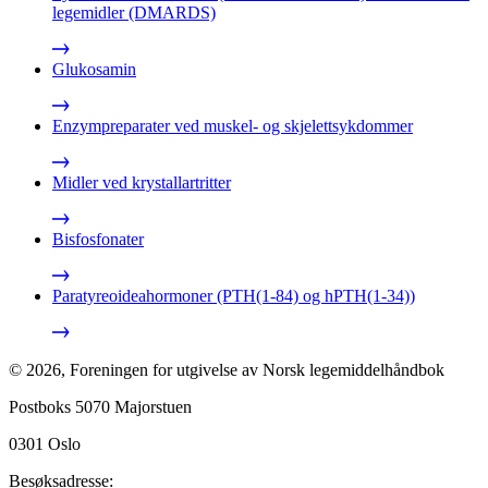
legemidler (DMARDS)
Glukosamin
Enzympreparater ved muskel- og skjelettsykdommer
Midler ved krystallartritter
Bisfosfonater
Paratyreoideahormoner (PTH(1-84) og hPTH(1-34))
©
2026
,
Foreningen for utgivelse av Norsk legemiddelhåndbok
Postboks 5070 Majorstuen
0301
Oslo
Besøksadresse: