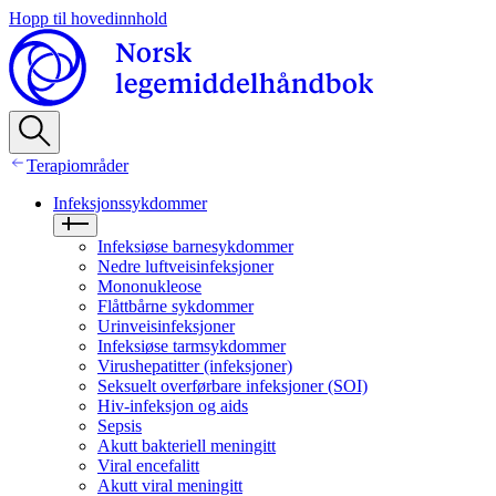
Hopp til hovedinnhold
Terapiområder
Infeksjonssykdommer
Infeksiøse barnesykdommer
Nedre luftveisinfeksjoner
Mononukleose
Flåttbårne sykdommer
Urinveisinfeksjoner
Infeksiøse tarmsykdommer
Virushepatitter (infeksjoner)
Seksuelt overførbare infeksjoner (SOI)
Hiv‑infeksjon og aids
Sepsis
Akutt bakteriell meningitt
Viral encefalitt
Akutt viral meningitt