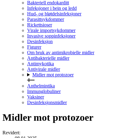
Bakteriell endokarditt
Infeksjoner i bein og ledd
Hud- og bløtdelsinfeksjoner
Parasittsykdommer
Rickettsioser
Virale importsykdommer
Invasive soppinfeksjoner
Desinfeksjon
Figurer
Om bruk av antimikrobielle midler
Antibakterielle midler
Antimykotika
Antivirale midler
Midler mot protozoer
Anthelmintika
Immunglobuliner
Vaksiner
Desinfeksjonsmidler
Midler mot protozoer
Revidert
: