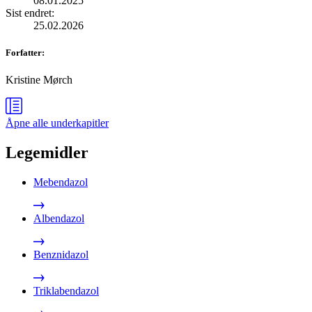
08.01.2025
Sist endret
:
25.02.2026
Forfatter
:
Kristine Mørch
Åpne alle
underkapitler
Legemidler
Mebendazol
Albendazol
Benznidazol
Triklabendazol