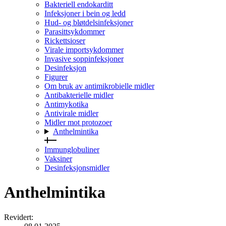
Bakteriell endokarditt
Infeksjoner i bein og ledd
Hud- og bløtdelsinfeksjoner
Parasittsykdommer
Rickettsioser
Virale importsykdommer
Invasive soppinfeksjoner
Desinfeksjon
Figurer
Om bruk av antimikrobielle midler
Antibakterielle midler
Antimykotika
Antivirale midler
Midler mot protozoer
Anthelmintika
Immunglobuliner
Vaksiner
Desinfeksjonsmidler
Anthelmintika
Revidert
: