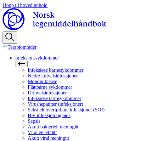
Hopp til hovedinnhold
Terapiområder
Infeksjonssykdommer
Infeksiøse barnesykdommer
Nedre luftveisinfeksjoner
Mononukleose
Flåttbårne sykdommer
Urinveisinfeksjoner
Infeksiøse tarmsykdommer
Virushepatitter (infeksjoner)
Seksuelt overførbare infeksjoner (SOI)
Hiv‑infeksjon og aids
Sepsis
Akutt bakteriell meningitt
Viral encefalitt
Akutt viral meningitt