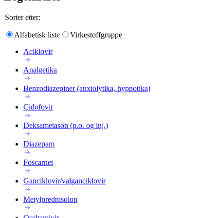
Sorter etter:
Alfabetisk liste
Virkestoffgruppe
Aciklovir
Analgetika
Benzodiazepiner (anxiolytika, hypnotika)
Cidofovir
Deksametason (p.o. og inj.)
Diazepam
Foscarnet
Ganciklovir/valganciklovir
Metylprednisolon
Oseltamivir