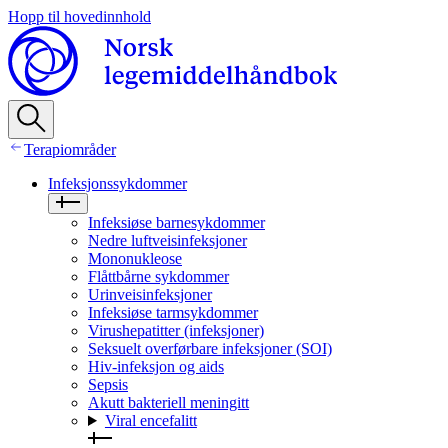
Hopp til hovedinnhold
Terapiområder
Infeksjonssykdommer
Infeksiøse barnesykdommer
Nedre luftveisinfeksjoner
Mononukleose
Flåttbårne sykdommer
Urinveisinfeksjoner
Infeksiøse tarmsykdommer
Virushepatitter (infeksjoner)
Seksuelt overførbare infeksjoner (SOI)
Hiv‑infeksjon og aids
Sepsis
Akutt bakteriell meningitt
Viral encefalitt