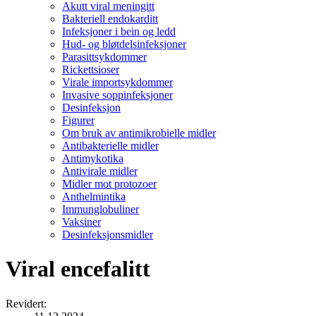
Akutt viral meningitt
Bakteriell endokarditt
Infeksjoner i bein og ledd
Hud- og bløtdelsinfeksjoner
Parasittsykdommer
Rickettsioser
Virale importsykdommer
Invasive soppinfeksjoner
Desinfeksjon
Figurer
Om bruk av antimikrobielle midler
Antibakterielle midler
Antimykotika
Antivirale midler
Midler mot protozoer
Anthelmintika
Immunglobuliner
Vaksiner
Desinfeksjonsmidler
Viral encefalitt
Revidert
: