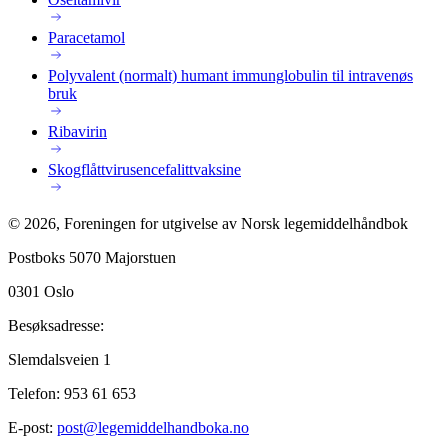
Paracetamol
Polyvalent (normalt) humant immunglobulin til intravenøs
bruk
Ribavirin
Skogflåttvirusencefalittvaksine
©
2026
,
Foreningen for utgivelse av Norsk legemiddelhåndbok
Postboks 5070 Majorstuen
0301
Oslo
Besøksadresse:
Slemdalsveien 1
Telefon:
953 61 653
E-post:
post@legemiddelhandboka.no