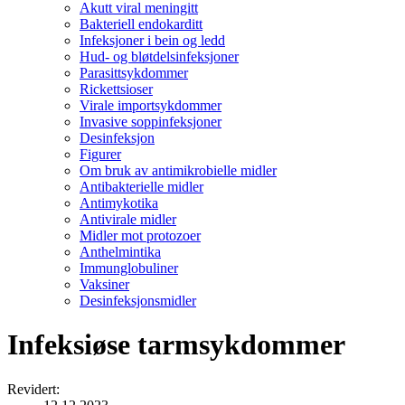
Akutt viral meningitt
Bakteriell endokarditt
Infeksjoner i bein og ledd
Hud- og bløtdelsinfeksjoner
Parasittsykdommer
Rickettsioser
Virale importsykdommer
Invasive soppinfeksjoner
Desinfeksjon
Figurer
Om bruk av antimikrobielle midler
Antibakterielle midler
Antimykotika
Antivirale midler
Midler mot protozoer
Anthelmintika
Immunglobuliner
Vaksiner
Desinfeksjonsmidler
Infeksiøse tarmsykdommer
Revidert
: