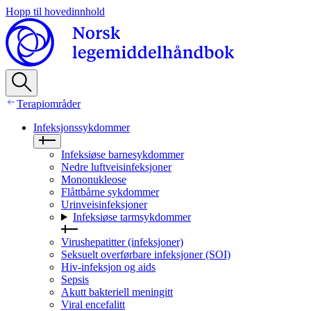
Hopp til hovedinnhold
Terapiområder
Infeksjonssykdommer
Infeksiøse barnesykdommer
Nedre luftveisinfeksjoner
Mononukleose
Flåttbårne sykdommer
Urinveisinfeksjoner
Infeksiøse tarmsykdommer
Virushepatitter (infeksjoner)
Seksuelt overførbare infeksjoner (SOI)
Hiv‑infeksjon og aids
Sepsis
Akutt bakteriell meningitt
Viral encefalitt