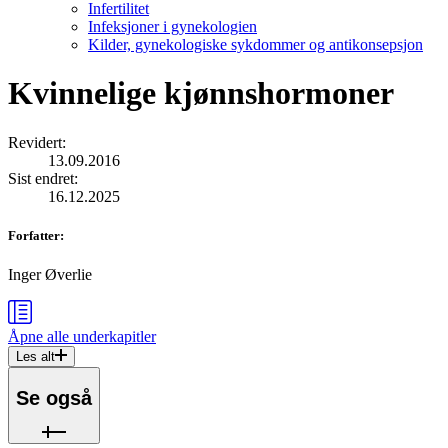
Infertilitet
Infeksjoner i gynekologien
Kilder, gynekologiske sykdommer og antikonsepsjon
Kvinnelige kjønnshormoner
Revidert
:
13.09.2016
Sist endret
:
16.12.2025
Forfatter
:
Inger Øverlie
Åpne alle
underkapitler
Les alt
Se også