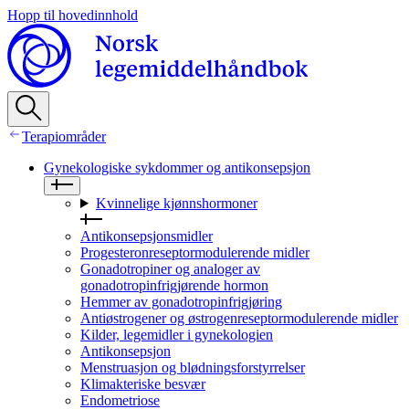
Hopp til hovedinnhold
Terapiområder
Gynekologiske sykdommer og antikonsepsjon
Kvinnelige kjønnshormoner
Antikonsepsjonsmidler
Progesteronreseptormodulerende midler
Gonadotropiner og analoger av
gonadotropinfrigjørende hormon
Hemmer av gonadotropinfrigjøring
Antiøstrogener og østrogenreseptormodulerende midler
Kilder, legemidler i gynekologien
Antikonsepsjon
Menstruasjon og blødningsforstyrrelser
Klimakteriske besvær
Endometriose