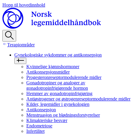
Hopp til hovedinnhold
Terapiområder
Gynekologiske sykdommer og antikonsepsjon
Kvinnelige kjønnshormoner
Antikonsepsjonsmidler
Progesteronreseptormodulerende midler
Gonadotropiner og analoger av
gonadotropinfrigjørende hormon
Hemmer av gonadotropinfrigjøring
Antiøstrogener og østrogenreseptormodulerende midler
Kilder, legemidler i gynekologien
Antikonsepsjon
Menstruasjon og blødningsforstyrrelser
Klimakteriske besvær
Endometriose
Infertilitet