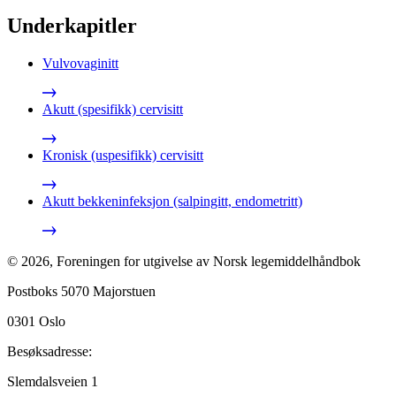
Underkapitler
Vulvovaginitt
Akutt (spesifikk) cervisitt
Kronisk (uspesifikk) cervisitt
Akutt bekkeninfeksjon (salpingitt, endometritt)
©
2026
,
Foreningen for utgivelse av Norsk legemiddelhåndbok
Postboks 5070 Majorstuen
0301
Oslo
Besøksadresse:
Slemdalsveien 1