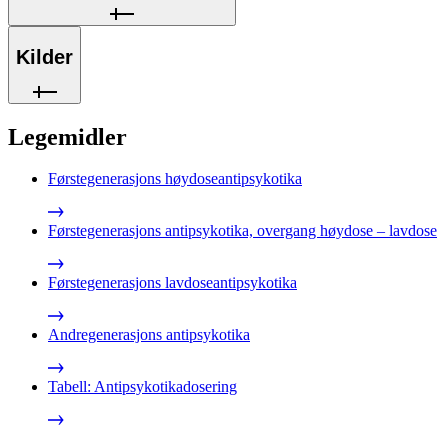
Kilder
Legemidler
Førstegenerasjons høydoseantipsykotika
Førstegenerasjons antipsykotika, overgang høydose – lavdose
Førstegenerasjons lavdoseantipsykotika
Andregenerasjons antipsykotika
Tabell: Antipsykotikadosering