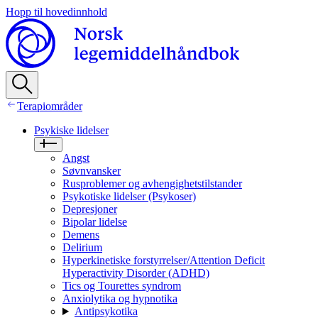
Hopp til hovedinnhold
Terapiområder
Psykiske lidelser
Angst
Søvnvansker
Rusproblemer og avhengighetstilstander
Psykotiske lidelser (Psykoser)
Depresjoner
Bipolar lidelse
Demens
Delirium
Hyperkinetiske forstyrrelser/Attention Deficit
Hyperactivity Disorder (ADHD)
Tics og Tourettes syndrom
Anxiolytika og hypnotika
Antipsykotika