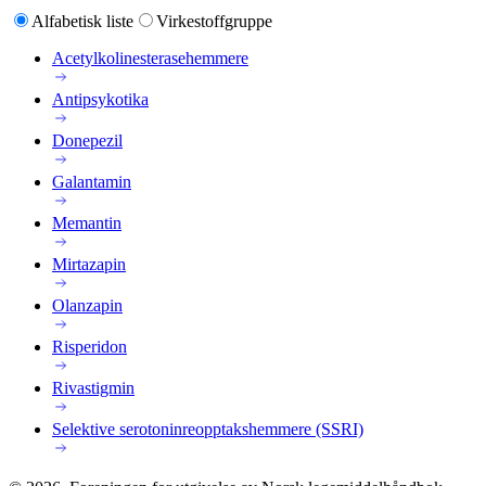
Alfabetisk liste
Virkestoffgruppe
Acetylkolinesterasehemmere
Antipsykotika
Donepezil
Galantamin
Memantin
Mirtazapin
Olanzapin
Risperidon
Rivastigmin
Selektive serotoninreopptakshemmere (SSRI)