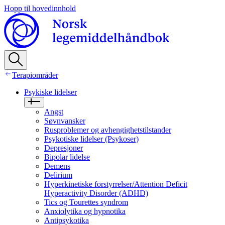
Hopp til hovedinnhold
Terapiområder
Psykiske lidelser
Angst
Søvnvansker
Rusproblemer og avhengighetstilstander
Psykotiske lidelser (Psykoser)
Depresjoner
Bipolar lidelse
Demens
Delirium
Hyperkinetiske forstyrrelser/Attention Deficit
Hyperactivity Disorder (ADHD)
Tics og Tourettes syndrom
Anxiolytika og hypnotika
Antipsykotika