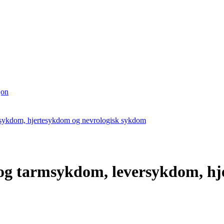
jon
sykdom, hjertesykdom og nevrologisk sykdom
og tarmsykdom, leversykdom, hj