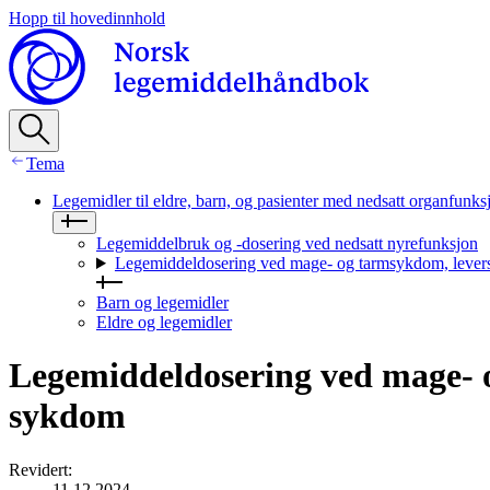
Hopp til hovedinnhold
Tema
Legemidler til eldre, barn, og pasienter med nedsatt organfunks
Legemiddelbruk og -dosering ved nedsatt nyrefunksjon
Legemiddeldosering ved mage- og tarmsykdom, lever
Barn og legemidler
Eldre og legemidler
Legemiddeldosering ved mage- 
sykdom
Revidert
:
11.12.2024