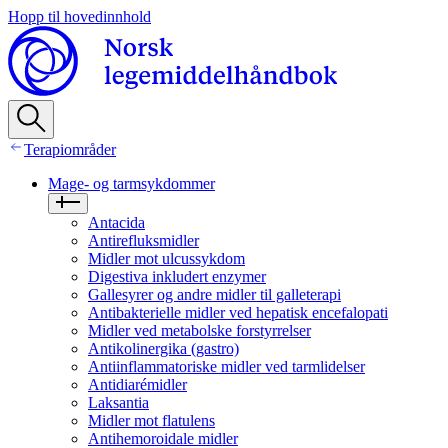
Hopp til hovedinnhold
Terapiområder
Mage- og tarmsykdommer
Antacida
Antirefluksmidler
Midler mot ulcussykdom
Digestiva inkludert enzymer
Gallesyrer og andre midler til galleterapi
Antibakterielle midler ved hepatisk encefalopati
Midler ved metabolske forstyrrelser
Antikolinergika (gastro)
Antiinflammatoriske midler ved tarmlidelser
Antidiarémidler
Laksantia
Midler mot flatulens
Antihemoroidale midler