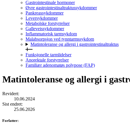
Gastrointestinale hormoner
Øvre gastrointestinaltraktussykdommer
Pankreassykdommer
Leversykdommer
Metabolske forstyrrelser
Galleveissykdommer
Inflammatorisk tarmsykdom
Malabsorpsjon ved tynntarmssykdom
Matintoleranse og allergi i gastrointestinaltraktus
Funksjonelle tarmlidelser
Anorektale forstyrrelser
Familiær adenomatøs polypose (FAP)
Matintoleranse og allergi i gastr
Revidert
:
10.06.2024
Sist endret
:
25.06.2026
Forfatter
: