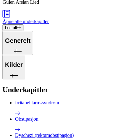
Gülen Arslan Lied
Åpne alle
underkapitler
Les alt
Generelt
Kilder
Underkapitler
Irritabel tarm-syndrom
Obstipasjon
Dyschezi (rektumobstipasjon)