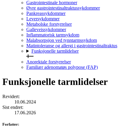
Gastrointestinale hormoner
Øvre gastrointestinaltraktussykdommer
Pankreassykdommer
Leversykdommer
Metabolske forstyrrelser
Galleveissykdommer
Inflammatorisk tarmsykdom
Malabsorpsjon ved tynntarmssykdom
Matintoleranse og allergi i gastrointestinaltraktus
Funksjonelle tarmlidelser
Anorektale forstyrrelser
Familiær adenomatøs polypose (FAP)
Funksjonelle tarmlidelser
Revidert
:
10.06.2024
Sist endret
:
17.06.2026
Forfatter
: