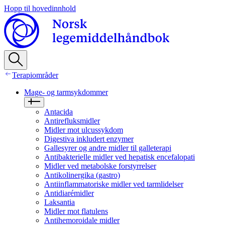
Hopp til hovedinnhold
Terapiområder
Mage- og tarmsykdommer
Antacida
Antirefluksmidler
Midler mot ulcussykdom
Digestiva inkludert enzymer
Gallesyrer og andre midler til galleterapi
Antibakterielle midler ved hepatisk encefalopati
Midler ved metabolske forstyrrelser
Antikolinergika (gastro)
Antiinflammatoriske midler ved tarmlidelser
Antidiarémidler
Laksantia
Midler mot flatulens
Antihemoroidale midler