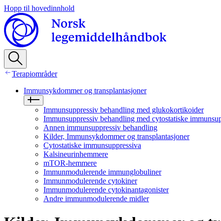
Hopp til hovedinnhold
Terapiområder
Immunsykdommer og transplantasjoner
Immunsuppressiv behandling med glukokortikoider
Immunsuppressiv behandling med cytostatiske immunsup
Annen immunsuppressiv behandling
Kilder, Immunsykdommer og transplantasjoner
Cytostatiske immunsuppressiva
Kalsineurinhemmere
mTOR-hemmere
Immunmodulerende immunglobuliner
Immunmodulerende cytokiner
Immunmodulerende cytokinantagonister
Andre immunmodulerende midler