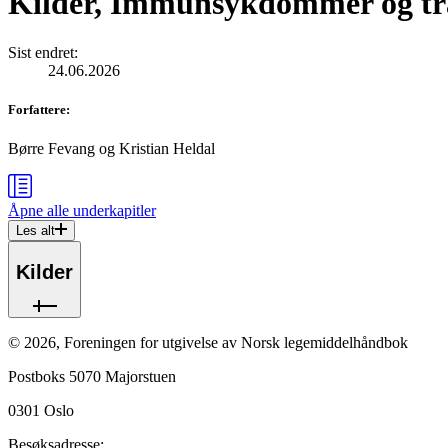
Kilder, Immunsykdommer og tr
Sist endret
:
24.06.2026
Forfattere
:
Børre Fevang
og
Kristian Heldal
Åpne alle
underkapitler
Les alt
Kilder
©
2026
,
Foreningen for utgivelse av Norsk legemiddelhåndbok
Postboks 5070 Majorstuen
0301
Oslo
Besøksadresse: