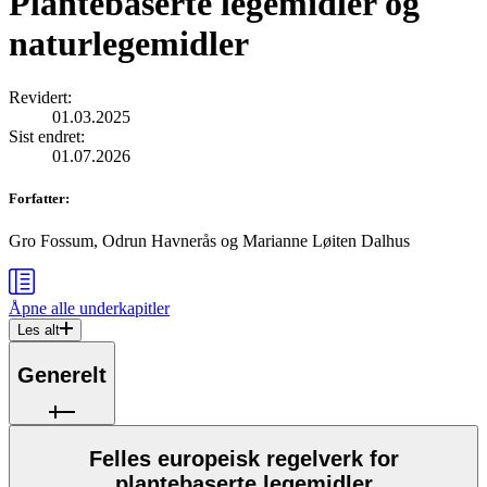
Plantebaserte legemidler og
naturlegemidler
Revidert
:
01.03.2025
Sist endret
:
01.07.2026
Forfatter
:
Gro Fossum, Odrun Havnerås og Marianne Løiten Dalhus
Åpne alle
underkapitler
Les alt
Generelt
Felles europeisk regelverk for
plantebaserte legemidler