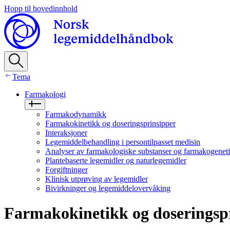
Hopp til hovedinnhold
Tema
Farmakologi
Farmakodynamikk
Farmakokinetikk og doseringsprinsipper
Interaksjoner
Legemiddelbehandling i persontilpasset medisin
Analyser av farmakologiske substanser og farmakogenet
Plantebaserte legemidler og naturlegemidler
Forgiftninger
Klinisk utprøving av legemidler
Bivirkninger og legemiddelovervåking
Farmakokinetikk og doseringsp