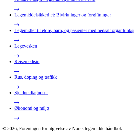
Legemiddelsikkerhet: Bivirkninger og forgiftninger
Legemidler til eldre, barn, og pasienter med nedsatt organfunks
Legevesken
Reisemedisin
Rus, doping og trafikk
Sjeldne diagnoser
Økonomi og miljø
©
2026
,
Foreningen for utgivelse av Norsk legemiddelhåndbok