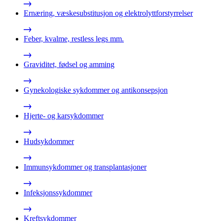
Ernæring, væskesubstitusjon og elektrolyttforstyrrelser
Feber, kvalme, restless legs mm.
Graviditet, fødsel og amming
Gynekologiske sykdommer og antikonsepsjon
Hjerte- og karsykdommer
Hudsykdommer
Immunsykdommer og transplantasjoner
Infeksjonssykdommer
Kreftsykdommer