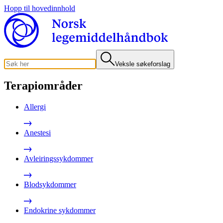
Hopp til hovedinnhold
Veksle søkeforslag
Terapiområder
Allergi
Anestesi
Avleiringssykdommer
Blodsykdommer
Endokrine sykdommer