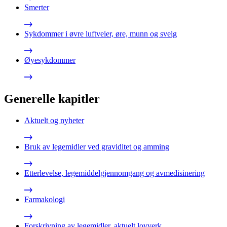
Smerter
Sykdommer i øvre luftveier, øre, munn og svelg
Øyesykdommer
Generelle kapitler
Aktuelt og nyheter
Bruk av legemidler ved graviditet og amming
Etterlevelse, legemiddelgjennomgang og avmedisinering
Farmakologi
Forskrivning av legemidler, aktuelt lovverk