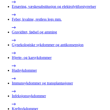
Ernæring, væskesubstitusjon og elektrolyttforstyrrelser
Feber, kvalme, restless legs mm.
Graviditet, fødsel og amming
Gynekologiske sykdommer og antikonsepsjon
Hjerte- og karsykdommer
Hudsykdommer
Immunsykdommer og transplantasjoner
Infeksjonssykdommer
Kreftsykdommer