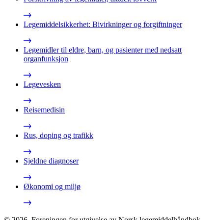
Legemiddelsikkerhet: Bivirkninger og forgiftninger
Legemidler til eldre, barn, og pasienter med nedsatt
organfunksjon
Legevesken
Reisemedisin
Rus, doping og trafikk
Sjeldne diagnoser
Økonomi og miljø
©
2026
,
Foreningen for utgivelse av Norsk legemiddelhåndbok