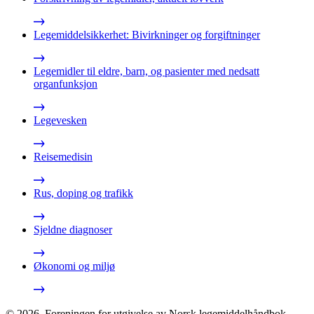
Legemiddelsikkerhet: Bivirkninger og forgiftninger
Legemidler til eldre, barn, og pasienter med nedsatt
organfunksjon
Legevesken
Reisemedisin
Rus, doping og trafikk
Sjeldne diagnoser
Økonomi og miljø
©
2026
,
Foreningen for utgivelse av Norsk legemiddelhåndbok