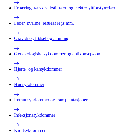
Ernæring, væskesubstitusjon og elektrolyttforstyrrelser
Feber, kvalme, restless legs mm.
Graviditet, fødsel og amming
Gynekologiske sykdommer og antikonsepsjon
Hjerte- og karsykdommer
Hudsykdommer
Immunsykdommer og transplantasjoner
Infeksjonssykdommer
Kreftsykdommer