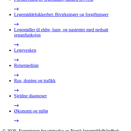
Legemiddelsikkerhet: Bivirkninger og forgiftninger
Legemidler til eldre, barn, og pasienter med nedsatt
organfunksjon
Legevesken
Reisemedisin
Rus, doping og trafikk
Sjeldne diagnoser
Økonomi og miljø
©
2026
,
Foreningen for utgivelse av Norsk legemiddelhåndbok