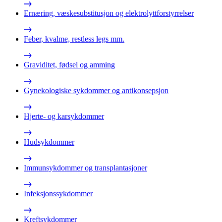
Ernæring, væskesubstitusjon og elektrolyttforstyrrelser
Feber, kvalme, restless legs mm.
Graviditet, fødsel og amming
Gynekologiske sykdommer og antikonsepsjon
Hjerte- og karsykdommer
Hudsykdommer
Immunsykdommer og transplantasjoner
Infeksjonssykdommer
Kreftsykdommer