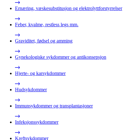
Ernæring, væskesubstitusjon og elektrolyttforstyrrelser
Feber, kvalme, restless legs mm.
Graviditet, fødsel og amming
Gynekologiske sykdommer og antikonsepsjon
Hjerte- og karsykdommer
Hudsykdommer
Immunsykdommer og transplantasjoner
Infeksjonssykdommer
Kreftsykdommer