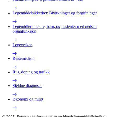
Legemiddelsikkerhet: Bivirkninger og forgiftninger
Legemidler til eldre, barn, og pasienter med nedsatt
organfunksjon
Legevesken
Reisemedisin
Rus, doping og trafikk
Sjeldne diagnoser
Økonomi og miljø
©
2026
,
Foreningen for utgivelse av Norsk legemiddelhåndbok