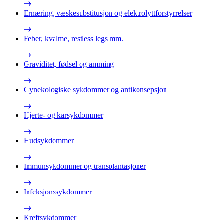
Ernæring, væskesubstitusjon og elektrolyttforstyrrelser
Feber, kvalme, restless legs mm.
Graviditet, fødsel og amming
Gynekologiske sykdommer og antikonsepsjon
Hjerte- og karsykdommer
Hudsykdommer
Immunsykdommer og transplantasjoner
Infeksjonssykdommer
Kreftsykdommer