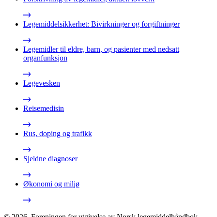
Legemiddelsikkerhet: Bivirkninger og forgiftninger
Legemidler til eldre, barn, og pasienter med nedsatt
organfunksjon
Legevesken
Reisemedisin
Rus, doping og trafikk
Sjeldne diagnoser
Økonomi og miljø
©
2026
,
Foreningen for utgivelse av Norsk legemiddelhåndbok