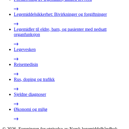
Legemiddelsikkerhet: Bivirkninger og forgiftninger
Legemidler til eldre, barn, og pasienter med nedsatt
organfunksjon
Legevesken
Reisemedisin
Rus, doping og trafikk
Sjeldne diagnoser
Økonomi og miljø
©
2026
,
Foreningen for utgivelse av Norsk legemiddelhåndbok