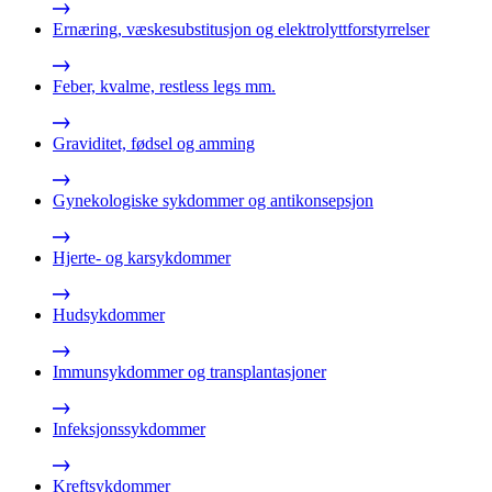
Ernæring, væskesubstitusjon og elektrolyttforstyrrelser
Feber, kvalme, restless legs mm.
Graviditet, fødsel og amming
Gynekologiske sykdommer og antikonsepsjon
Hjerte- og karsykdommer
Hudsykdommer
Immunsykdommer og transplantasjoner
Infeksjonssykdommer
Kreftsykdommer