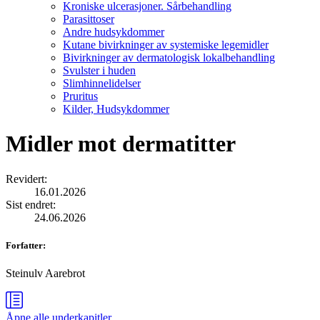
Kroniske ulcerasjoner. Sårbehandling
Parasittoser
Andre hudsykdommer
Kutane bivirkninger av systemiske legemidler
Bivirkninger av dermatologisk lokalbehandling
Svulster i huden
Slimhinnelidelser
Pruritus
Kilder, Hudsykdommer
Midler mot dermatitter
Revidert
:
16.01.2026
Sist endret
:
24.06.2026
Forfatter
:
Steinulv Aarebrot
Åpne alle
underkapitler