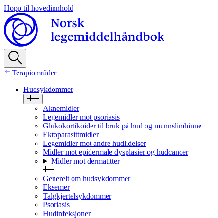
Hopp til hovedinnhold
Terapiområder
Hudsykdommer
Aknemidler
Legemidler mot psoriasis
Glukokortikoider til bruk på hud og munnslimhinne
Ektoparasittmidler
Legemidler mot andre hudlidelser
Midler mot epidermale dysplasier og hudcancer
Midler mot dermatitter
Generelt om hudsykdommer
Eksemer
Talgkjertelsykdommer
Psoriasis
Hudinfeksjoner