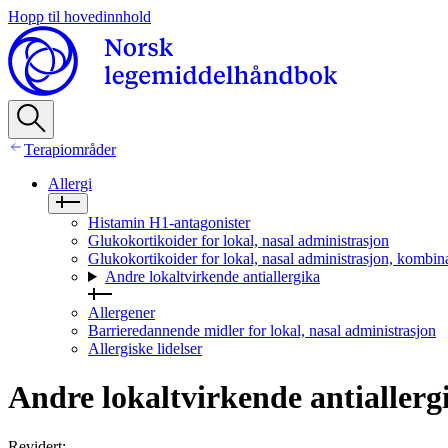
Hopp til hovedinnhold
Terapiområder
Allergi
Histamin H1‑antagonister
Glukokortikoider for lokal, nasal administrasjon
Glukokortikoider for lokal, nasal administrasjon, kombin
Andre lokaltvirkende antiallergika
Allergener
Barrieredannende midler for lokal, nasal administrasjon
Allergiske lidelser
Andre lokaltvirkende antiallerg
Revidert
: