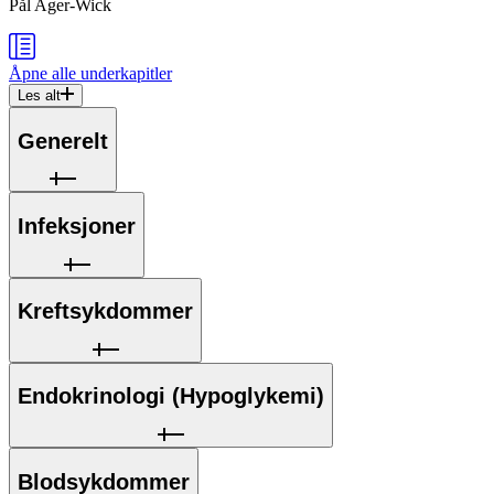
Pål Ager-Wick
Åpne alle
underkapitler
Les alt
Generelt
Infeksjoner
Kreftsykdommer
Endokrinologi (Hypoglykemi)
Blodsykdommer