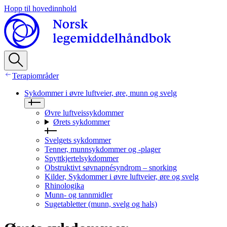
Hopp til hovedinnhold
Terapiområder
Sykdommer i øvre luftveier, øre, munn og svelg
Øvre luftveissykdommer
Ørets sykdommer
Svelgets sykdommer
Tenner, munnsykdommer og -plager
Spyttkjertelsykdommer
Obstruktivt søvnapnésyndrom – snorking
Kilder, Sykdommer i øvre luftveier, øre og svelg
Rhinologika
Munn- og tannmidler
Sugetabletter (munn, svelg og hals)