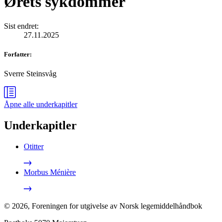
Ørets sykdommer
Sist endret
:
27.11.2025
Forfatter
:
Sverre Steinsvåg
Åpne alle
underkapitler
Underkapitler
Otitter
Morbus Ménière
©
2026
,
Foreningen for utgivelse av Norsk legemiddelhåndbok