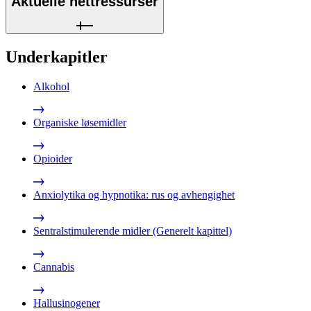
Aktuelle nettressurser
Underkapitler
Alkohol
Organiske løsemidler
Opioider
Anxiolytika og hypnotika: rus og avhengighet
Sentralstimulerende midler (Generelt kapittel)
Cannabis
Hallusinogener