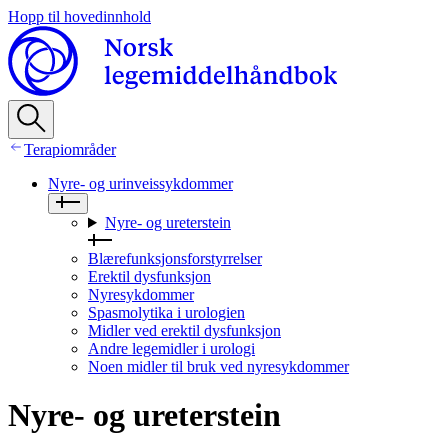
Hopp til hovedinnhold
Terapiområder
Nyre- og urinveissykdommer
Nyre- og ureterstein
Blærefunksjonsforstyrrelser
Erektil dysfunksjon
Nyresykdommer
Spasmolytika i urologien
Midler ved erektil dysfunksjon
Andre legemidler i urologi
Noen midler til bruk ved nyresykdommer
Nyre- og ureterstein