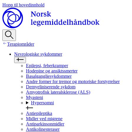
Hopp til hovedinnhold
Terapiområder
Nevrologiske sykdommer
Epilepsi, feberkramper
Hodepine og ansiktssmerter
Basalgangliesykdommer
Andre former for tremor og motoriske forstyrrelser
Demyeliniserende sykdom
Amyotrofisk lateralsklerose (ALS)
Myasteni
Hypersomni
Antiepileptika
Midler ved migrene
Antiparkinsonmidler
Antikolinesteraser