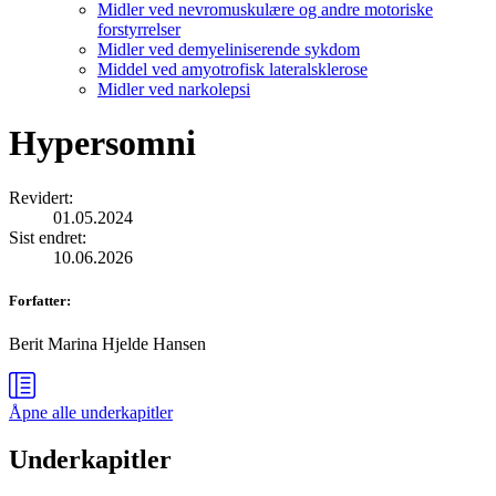
Midler ved nevromuskulære og andre motoriske
forstyrrelser
Midler ved demyeliniserende sykdom
Middel ved amyotrofisk lateralsklerose
Midler ved narkolepsi
Hypersomni
Revidert
:
01.05.2024
Sist endret
:
10.06.2026
Forfatter
:
Berit Marina Hjelde Hansen
Åpne alle
underkapitler
Underkapitler