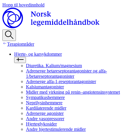
Hopp til hovedinnhold
Terapiområder
Hjerte- og karsykdommer
Diuretika. Kalium/magnesium
Adrenerge betareseptorantagonister og alfa-
1/betareseptorantagonister
Adrenerge alfa-1-reseptorantagonister
Kalsiumantagonister
Midler med virkning på renin–angiotensinsystemet
Sympatikushemmere
Neprilysinhemmere
Kardilaterende midler
Adrenerge agonister
Andre vasopressorer
Hjerteglykosider
Andre hjertestimulerende midler