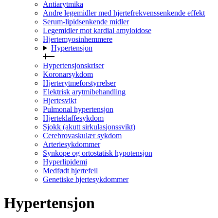
Antiarytmika
Andre legemidler med hjertefrekvenssenkende effekt
Serum-lipidsenkende midler
Legemidler mot kardial amyloidose
Hjertemyosinhemmere
Hypertensjon
Hypertensjonskriser
Koronarsykdom
Hjerterytmeforstyrrelser
Elektrisk arytmibehandling
Hjertesvikt
Pulmonal hypertensjon
Hjerteklaffesykdom
Sjokk (akutt sirkulasjonssvikt)
Cerebrovaskulær sykdom
Arteriesykdommer
Synkope og ortostatisk hypotensjon
Hyperlipidemi
Medfødt hjertefeil
Genetiske hjertesykdommer
Hypertensjon