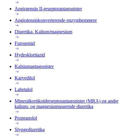
Angiotensin II-reseptorantagonister
Angiotensinkonverterende enzymhemmere
Diuretika. Kalium/magnesium
Furosemid
Hydroklortiazid
Kalsiumantagonister
Karvedilol
Labetalol
Mineralkortikoidreseptorantagonister (MRA) og andre
kalium‑ og magnesiumsparende diuretika
Propranolol
Slyngediuretika