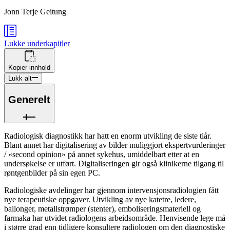
Jonn Terje Geitung
Lukke
underkapitler
Kopier innhold
Lukk alt
Generelt
Radiologisk diagnostikk har hatt en enorm utvikling de siste tiår.
Blant annet har digitalisering av bilder muliggjort ekspertvurderinger
/ «second opinion» på annet sykehus, umiddelbart etter at en
undersøkelse er utført. Digitaliseringen gir også klinikerne tilgang til
røntgenbilder på sin egen PC.
Radiologiske avdelinger har gjennom intervensjonsradiologien fått
nye terapeutiske oppgaver. Utvikling av nye katetre, ledere,
ballonger, metallstrømper (stenter), emboliseringsmateriell og
farmaka har utvidet radiologens arbeidsområde. Henvisende lege må
i større grad enn tidligere konsultere radiologen om den diagnostiske