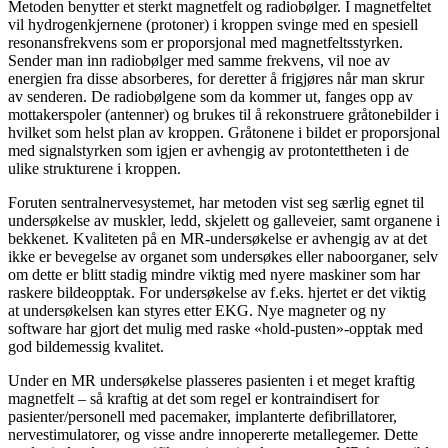
Metoden benytter et sterkt magnetfelt og radiobølger. I magnetfeltet
vil hydrogenkjernene (protoner) i kroppen svinge med en spesiell
resonansfrekvens som er proporsjonal med magnetfeltsstyrken.
Sender man inn radiobølger med samme frekvens, vil noe av
energien fra disse absorberes, for deretter å frigjøres når man skrur
av senderen. De radiobølgene som da kommer ut, fanges opp av
mottakerspoler (antenner) og brukes til å rekonstruere gråtonebilder i
hvilket som helst plan av kroppen. Gråtonene i bildet er proporsjonal
med signalstyrken som igjen er avhengig av protontettheten i de
ulike strukturene i kroppen.
Foruten sentralnervesystemet, har metoden vist seg særlig egnet til
undersøkelse av muskler, ledd, skjelett og galleveier, samt organene i
bekkenet. Kvaliteten på en MR-undersøkelse er avhengig av at det
ikke er bevegelse av organet som undersøkes eller naboorganer, selv
om dette er blitt stadig mindre viktig med nyere maskiner som har
raskere bildeopptak. For undersøkelse av f.eks. hjertet er det viktig
at undersøkelsen kan styres etter EKG. Nye magneter og ny
software har gjort det mulig med raske «hold-pusten»-opptak med
god bildemessig kvalitet.
Under en MR undersøkelse plasseres pasienten i et meget kraftig
magnetfelt – så kraftig at det som regel er kontraindisert for
pasienter/personell med pacemaker, implanterte defibrillatorer,
nervestimulatorer, og visse andre innopererte metallegemer. Dette