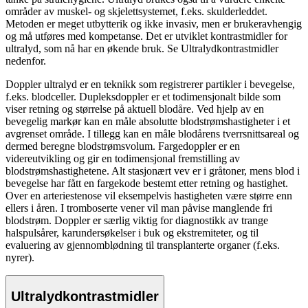
områder av muskel- og skjelettsystemet, f.eks. skulderleddet.
Metoden er meget utbytterik og ikke invasiv, men er brukeravhengig
og må utføres med kompetanse. Det er utviklet kontrastmidler for
ultralyd, som nå har en økende bruk. Se Ultralydkontrastmidler
nedenfor.
Doppler ultralyd
er en teknikk som registrerer partikler i bevegelse,
f.eks. blodceller. Dupleksdoppler er et todimensjonalt bilde som
viser retning og størrelse på aktuell blodåre. Ved hjelp av en
bevegelig markør kan en måle absolutte blodstrømshastigheter i et
avgrenset område. I tillegg kan en måle blodårens tverrsnittsareal og
dermed beregne blodstrømsvolum. Fargedoppler er en
videreutvikling og gir en todimensjonal fremstilling av
blodstrømshastighetene. Alt stasjonært vev er i gråtoner, mens blod i
bevegelse har fått en fargekode bestemt etter retning og hastighet.
Over en arteriestenose vil eksempelvis hastigheten være større enn
ellers i åren. I tromboserte vener vil man påvise manglende fri
blodstrøm. Doppler er særlig viktig for diagnostikk av trange
halspulsårer, karundersøkelser i buk og ekstremiteter, og til
evaluering av gjennomblødning til transplanterte organer (f.eks.
nyrer).
Ultralydkontrastmidler