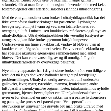
egenskaper. Bildet oppdateres på skjermen mange ganger i
sekundet, slik at man får et todimensjonalt levende bilde med f.eks.
fosterbevegelser eller arteriepulsasjoner (sanntids ultrasonografi).
Med de energiintensiteter som brukes i ultralyddiagnostikk har det
ikke vært påvist skadevirkninger for pasientene. Lydbølgene
beveger seg rettlinjet i vann og vev, men totalreflekteres ved
overgang til luft. I mineralisert knokkelvev reflekteres også mye av
ultralydbølgene. Ultralyddiagnostikken blir vesentlig forstyrret av
tarmgass og kan ikke brukes gjennom luftfylt lungevev.
Undersøkeren må finne et «akkustisk vindu» til bløtvev uten at
knokler eller luft/gass kommer i veien. Fettvev er ofte ekkorikt og
har spesielle akustiske egenskaper sammen-lignet med annet
bløtvev. Det kan være vanskelig, av og til umulig, å få gode
ultralydundersøkelser av overvektige pasienter.
Nye ultralydapparater har i dag et større bruksområde enn tidligere,
fordi det nå lages dedikerte lydhoder beregnet på forskjellige
problemstillinger. Ultralyd er særlig anvendbart til å undersøke
galleveier, lever, nyrer, tyreoidea, mamma, lymfeknuter, andre
luft-/gassfrie parenkymatøse organer, foster, intrakranielt hos nyfødte
(premature), hjertets bevegelighet etc. Ultralydundersøkelser av
nyrer er for eksempel en rask og sikker måte å påvise hydronefrose
og patologiske prosesser i parenkymet. Ved spørsmål om
obstruksjon av urinveier hos gravide bør man bruke ultralyd med
tanke på strålehygiene. Ultralyd brukes også til å vurdere enkelte