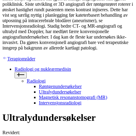
poliklinisk. Siste utvikling er 3D angiografi der røntgenrøret roterer i
ønsket hastighet rundt pasienten mens kontrast injiseres. Dette har
vist seg særlig nyttig i planlegging før kateterbasert behandling av
utposning på intracerebrale blodårer (aneurismer), se
Intervensjonsradiologi. Stadig bedre CT- og MR-angiografi og
ultralyd med Doppler, har medført færre konvensjonelle
angiografiundersøkelser. I dag kan de fleste kar undersøkes ikke-
invasivt. Da gjøres konvensjonell angiografi bare ved terapeutiske
inngrep på bakgrunn av allerede kartlagt patologi.
Terapiområder
Radiologi og nukleærmedisin
Radiologi
Røntgenundersøkelser
Ultralydundersøkelser
Magnetisk resonanstomografi (MR)
Intervensjonsradiologi
Ultralydundersøkelser
Revidert
: