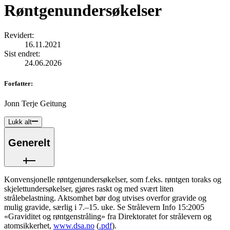
Røntgenundersøkelser
Revidert
:
16.11.2021
Sist endret
:
24.06.2026
Forfatter
:
Jonn Terje Geitung
Lukk alt
Generelt
Konvensjonelle røntgenundersøkelser, som f.eks. røntgen toraks og
skjelettundersøkelser, gjøres raskt og med svært liten
strålebelastning. Aktsomhet bør dog utvises overfor gravide og
mulig gravide, særlig i 7.–15. uke. Se Strålevern Info 15:2005
«Graviditet og røntgenstråling» fra Direktoratet for strålevern og
atomsikkerhet,
www.dsa.no
(
.pdf
).