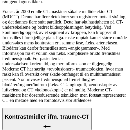
røntgendiagnostikken.
Fra ca. år 2000 er alle CT-maskiner såkalte multidetektor CT
(MDCT). Denne har flere detektorer som registrerer mottatt stråling,
og det dannes flere snitt parallelt. Dette har økt hastigheten på CT-
undersøkelsene og bedret bildeoppløsningen betydelig. Ved
kontinuerlig opptak av et segment av kroppen, kan kroppssnitt
fremstilles i forskjellige plan. Pga. raske opptak kan et større område
undersøkes mens kontrasten er i samme fase, f.eks. arteriefasen.
Blodårer kan derfor fremstilles som «angiogrammer». Med
informasjon fra et volum kan f.eks. kompliserte brudd fremstilles
tredimensjonalt. For pasienten tar
undersøkelsen kortere tid, og mer informasjon er tilgjengelig.
Moderne CT har særlig «revolusjonert» traumatologien, hvor man
raskt kan få oversikt over skade-omfanget til en multitraumatisert
pasient. Non-invasiv tredimensjonal fremstilling av
blodårer/organer/hulrom (f.eks. CT-angiografi, «endoskopi» av
luftveiene og CT «kolonoskopi») er nå mulig. Moderne CT-
maskinere har dosereduserende teknikker, men fortsatt representerer
CT en metode med en forholdsvis stor stråledose.
Kontrastmidler ifm. traume-CT