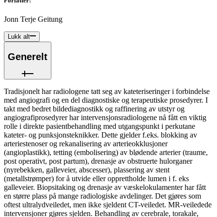
Forfatter
:
Jonn Terje Geitung
Lukk alt
Generelt
Tradisjonelt har radiologene tatt seg av kateteriseringer i forbindelse
med angiografi og en del diagnostiske og terapeutiske prosedyrer. I
takt med bedret bildediagnostikk og raffinering av utstyr og
angiografiprosedyrer har intervensjonsradiologene nå fått en viktig
rolle i direkte pasientbehandling med utgangspunkt i perkutane
kateter- og punksjonsteknikker. Dette gjelder f.eks. blokking av
arteriestenoser og rekanalisering av arterieokklusjoner
(angioplastikk), tetting (embolisering) av blødende arterier (traume,
post operativt, post partum), drenasje av obstruerte hulorganer
(nyrebekken, galleveier, abscesser), plassering av stent
(metallstrømper) for å utvide eller opprettholde lumen i f. eks
galleveier. Biopsitaking og drenasje av væskelokulamenter har fått
en større plass på mange radiologiske avdelinger. Det gjøres som
oftest ultralydveiledet, men ikke sjeldent CT-veiledet. MR-veiledede
intervensjoner gjøres sjelden. Behandling av cerebrale, torakale,