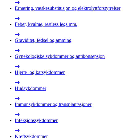
Ernæring, væskesubstitusjon og elektrolyttforstyrrelser
Feber, kvalme, restless legs mm.
Graviditet, fødsel og amming
Gynekologiske sykdommer og antikonsepsjon
Hjerte- og karsykdommer
Hudsykdommer
Immunsykdommer og transplantasjoner
Infeksjonssykdommer
Kreftsykdommer