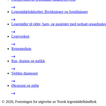
Legemiddelsikkerhet: Bivirkninger og forgiftninger
Legemidler til eldre, barn, og pasienter med nedsatt organfunks
Legevesken
Reisemedisin
Rus, doping og trafikk
Sjeldne diagnoser
Økonomi og miljø
©
2026
,
Foreningen for utgivelse av Norsk legemiddelhåndbok