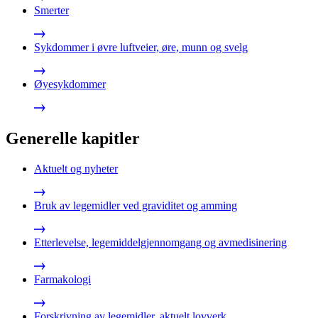
Smerter
Sykdommer i øvre luftveier, øre, munn og svelg
Øyesykdommer
Generelle kapitler
Aktuelt og nyheter
Bruk av legemidler ved graviditet og amming
Etterlevelse, legemiddelgjennomgang og avmedisinering
Farmakologi
Forskrivning av legemidler, aktuelt lovverk