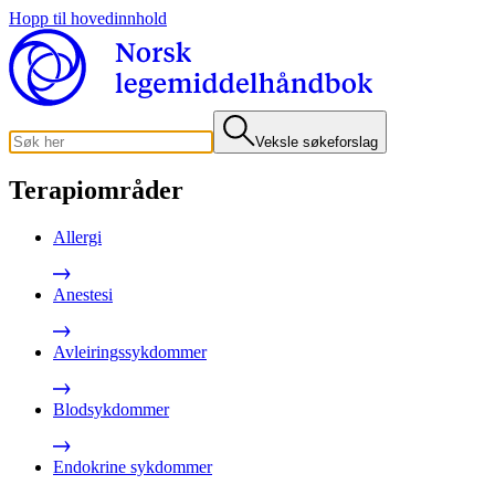
Hopp til hovedinnhold
Veksle søkeforslag
Terapiområder
Allergi
Anestesi
Avleiringssykdommer
Blodsykdommer
Endokrine sykdommer