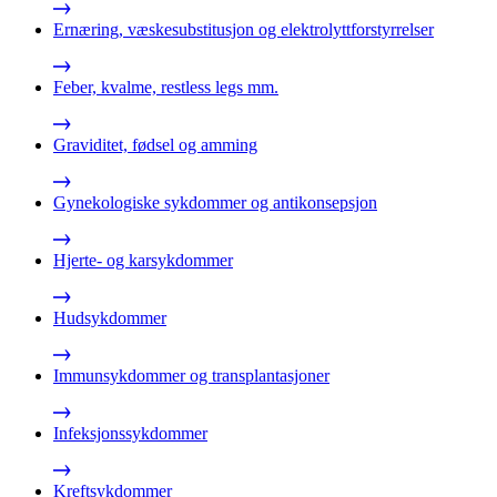
Ernæring, væskesubstitusjon og elektrolyttforstyrrelser
Feber, kvalme, restless legs mm.
Graviditet, fødsel og amming
Gynekologiske sykdommer og antikonsepsjon
Hjerte- og karsykdommer
Hudsykdommer
Immunsykdommer og transplantasjoner
Infeksjonssykdommer
Kreftsykdommer