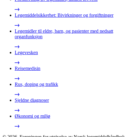
Legemiddelsikkerhet: Bivirkninger og forgiftninger
Legemidler til eldre, barn, og pasienter med nedsatt
organfunksjon
Legevesken
Reisemedisin
Rus, doping og trafikk
Sjeldne diagnoser
Økonomi og miljø
©
2026
,
Foreningen for utgivelse av Norsk legemiddelhåndbok