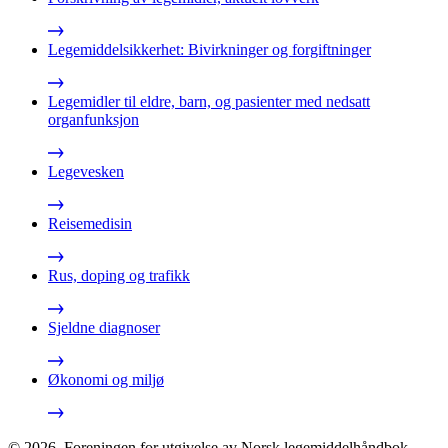
Legemiddelsikkerhet: Bivirkninger og forgiftninger
Legemidler til eldre, barn, og pasienter med nedsatt
organfunksjon
Legevesken
Reisemedisin
Rus, doping og trafikk
Sjeldne diagnoser
Økonomi og miljø
©
2026
,
Foreningen for utgivelse av Norsk legemiddelhåndbok