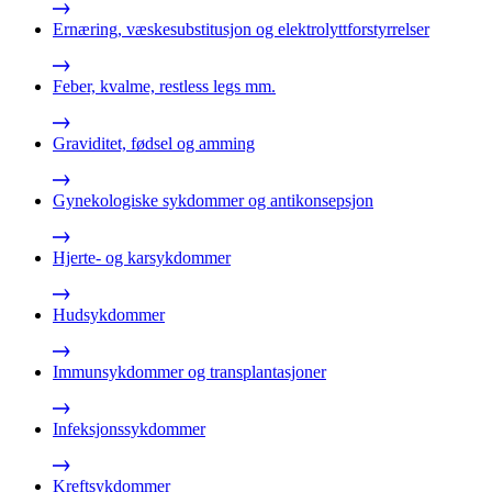
Ernæring, væskesubstitusjon og elektrolyttforstyrrelser
Feber, kvalme, restless legs mm.
Graviditet, fødsel og amming
Gynekologiske sykdommer og antikonsepsjon
Hjerte- og karsykdommer
Hudsykdommer
Immunsykdommer og transplantasjoner
Infeksjonssykdommer
Kreftsykdommer