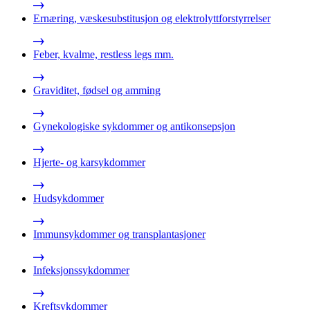
Ernæring, væskesubstitusjon og elektrolyttforstyrrelser
Feber, kvalme, restless legs mm.
Graviditet, fødsel og amming
Gynekologiske sykdommer og antikonsepsjon
Hjerte- og karsykdommer
Hudsykdommer
Immunsykdommer og transplantasjoner
Infeksjonssykdommer
Kreftsykdommer