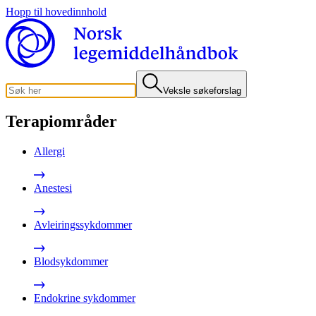
Hopp til hovedinnhold
Veksle søkeforslag
Terapiområder
Allergi
Anestesi
Avleiringssykdommer
Blodsykdommer
Endokrine sykdommer