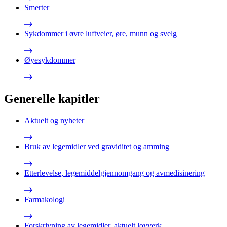
Smerter
Sykdommer i øvre luftveier, øre, munn og svelg
Øyesykdommer
Generelle kapitler
Aktuelt og nyheter
Bruk av legemidler ved graviditet og amming
Etterlevelse, legemiddelgjennomgang og avmedisinering
Farmakologi
Forskrivning av legemidler, aktuelt lovverk