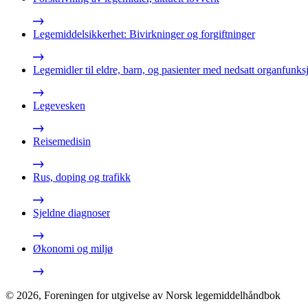
Legemiddelsikkerhet: Bivirkninger og forgiftninger
Legemidler til eldre, barn, og pasienter med nedsatt organfunks
Legevesken
Reisemedisin
Rus, doping og trafikk
Sjeldne diagnoser
Økonomi og miljø
©
2026
,
Foreningen for utgivelse av Norsk legemiddelhåndbok