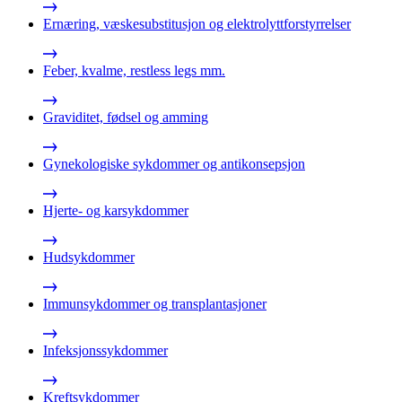
Ernæring, væskesubstitusjon og elektrolyttforstyrrelser
Feber, kvalme, restless legs mm.
Graviditet, fødsel og amming
Gynekologiske sykdommer og antikonsepsjon
Hjerte- og karsykdommer
Hudsykdommer
Immunsykdommer og transplantasjoner
Infeksjonssykdommer
Kreftsykdommer