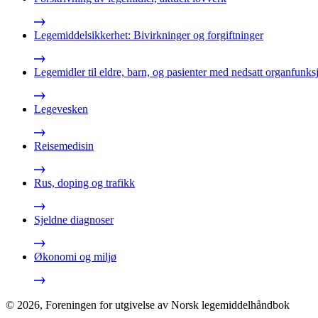
Legemiddelsikkerhet: Bivirkninger og forgiftninger
Legemidler til eldre, barn, og pasienter med nedsatt organfunks
Legevesken
Reisemedisin
Rus, doping og trafikk
Sjeldne diagnoser
Økonomi og miljø
©
2026
,
Foreningen for utgivelse av Norsk legemiddelhåndbok