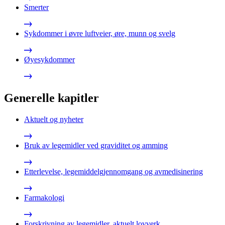
Smerter
Sykdommer i øvre luftveier, øre, munn og svelg
Øyesykdommer
Generelle kapitler
Aktuelt og nyheter
Bruk av legemidler ved graviditet og amming
Etterlevelse, legemiddelgjennomgang og avmedisinering
Farmakologi
Forskrivning av legemidler, aktuelt lovverk