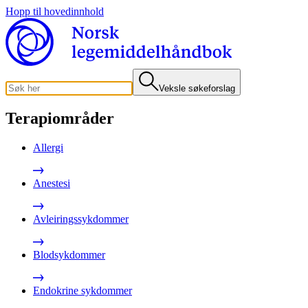
Hopp til hovedinnhold
Veksle søkeforslag
Terapiområder
Allergi
Anestesi
Avleiringssykdommer
Blodsykdommer
Endokrine sykdommer