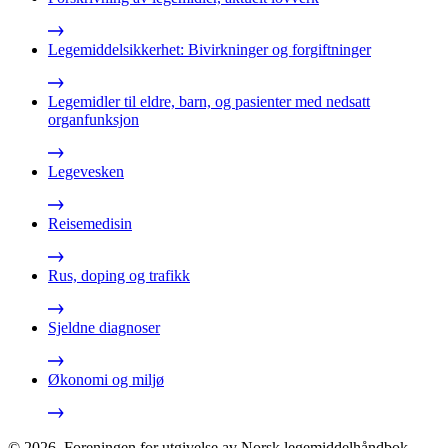
Legemiddelsikkerhet: Bivirkninger og forgiftninger
Legemidler til eldre, barn, og pasienter med nedsatt
organfunksjon
Legevesken
Reisemedisin
Rus, doping og trafikk
Sjeldne diagnoser
Økonomi og miljø
©
2026
,
Foreningen for utgivelse av Norsk legemiddelhåndbok