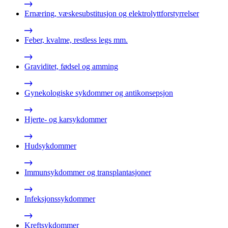
Ernæring, væskesubstitusjon og elektrolyttforstyrrelser
Feber, kvalme, restless legs mm.
Graviditet, fødsel og amming
Gynekologiske sykdommer og antikonsepsjon
Hjerte- og karsykdommer
Hudsykdommer
Immunsykdommer og transplantasjoner
Infeksjonssykdommer
Kreftsykdommer