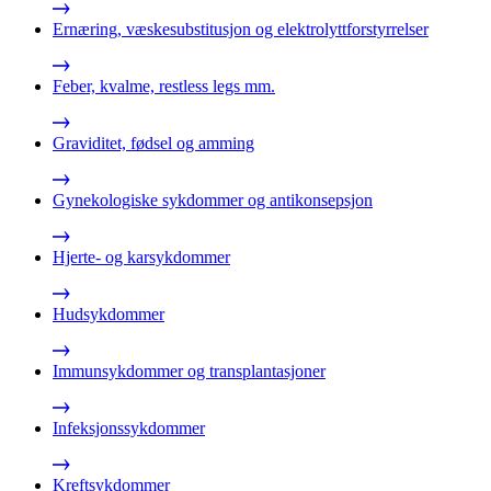
Ernæring, væskesubstitusjon og elektrolyttforstyrrelser
Feber, kvalme, restless legs mm.
Graviditet, fødsel og amming
Gynekologiske sykdommer og antikonsepsjon
Hjerte- og karsykdommer
Hudsykdommer
Immunsykdommer og transplantasjoner
Infeksjonssykdommer
Kreftsykdommer