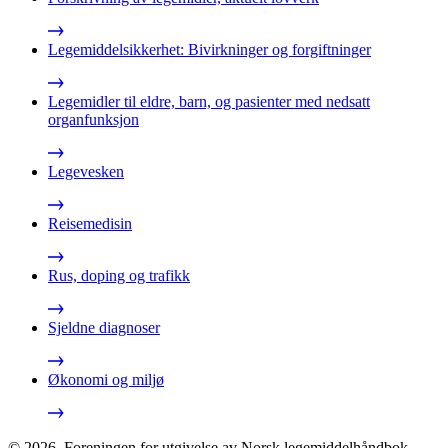
Legemiddelsikkerhet: Bivirkninger og forgiftninger
Legemidler til eldre, barn, og pasienter med nedsatt
organfunksjon
Legevesken
Reisemedisin
Rus, doping og trafikk
Sjeldne diagnoser
Økonomi og miljø
©
2026
,
Foreningen for utgivelse av Norsk legemiddelhåndbok